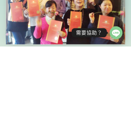
需要協助？
浴光之路：四日深度訓練
和自己神聖的光重新連結
打開對精微能量的感知力、覺察力
整合身體、靈魂、神性
在日常生活中使用精微的能量
探索七個脈輪的品質、力量
移除七個主要脈輪的阻塞
得到對你自身生命任務的洞見
現在就了解