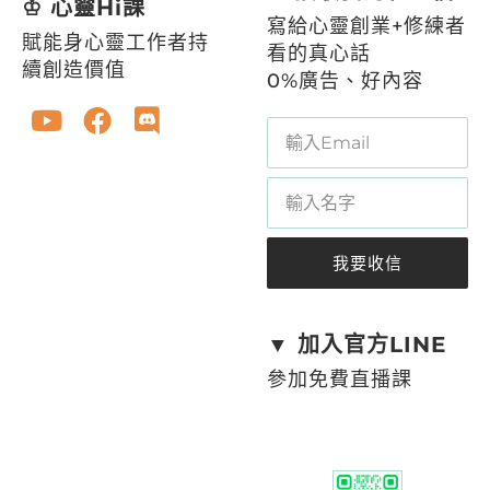
♔ 心靈Hi課
寫給心靈創業+修練者
賦能身心靈工作者持
看的真心話
續創造價值
0%廣告、好內容
我要收信
A
l
t
▼ 加入官方LINE
e
參加免費直播課
r
n
a
t
i
v