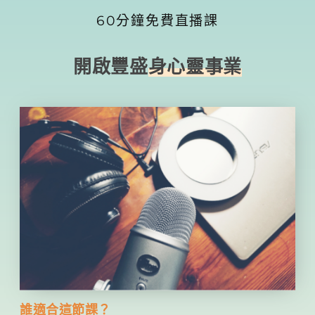
60分鐘免費直播課
開啟豐盛
身心靈事業
誰適合這節課？