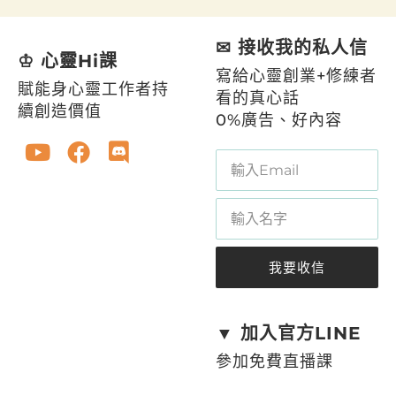
l
t
e
✉ 接收我的私人信
r
♔ 心靈Hi課
n
寫給心靈創業+修練者
賦能身心靈工作者持
a
看的真心話
t
續創造價值
0%廣告、好內容
i
v
e
:
我要收信
A
l
t
▼ 加入官方LINE
e
參加免費直播課
r
n