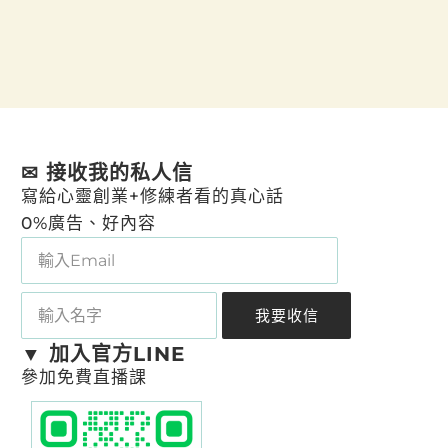
✉ 接收我的私人信
寫給心靈創業+修練者看的真心話
0%廣告、好內容
我要收信
A
▼ 加入官方LINE
l
參加免費直播課
t
e
r
n