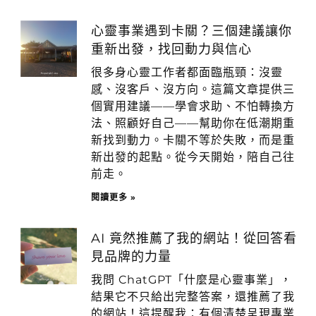
心靈事業遇到卡關？三個建議讓你
重新出發，找回動力與信心
很多身心靈工作者都面臨瓶頸：沒靈
感、沒客戶、沒方向。這篇文章提供三
個實用建議——學會求助、不怕轉換方
法、照顧好自己——幫助你在低潮期重
新找到動力。卡關不等於失敗，而是重
新出發的起點。從今天開始，陪自己往
前走。
閱讀更多 »
AI 竟然推薦了我的網站！從回答看
見品牌的力量
我問 ChatGPT「什麼是心靈事業」，
結果它不只給出完整答案，還推薦了我
的網站！這提醒我：有個清楚呈現專業