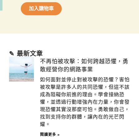
加入購物車
A
l
t
e
r
n
✎ 最新文章
a
t
不再怕被攻擊：如何跨越恐懼，勇
i
敢經營你的網路事業
v
e
如何面對並停止對被攻擊的恐懼？害怕
:
被攻擊是許多人的共同恐懼，但這不該
成為阻礙你前進的理由。學會接納恐
懼，並透過行動增強內在力量，你會發
現恐懼其實沒那麼可怕。勇敢做自己，
找到支持你的群體，讓內在的光芒閃
耀。
閱讀更多 »