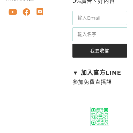
0%廣告、好內容
我要收信
A
l
t
▼ 加入官方LINE
e
參加免費直播課
r
n
a
t
i
v
e
: