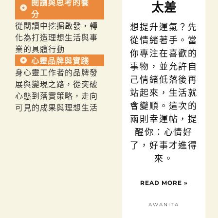
閱讀與思考的養
太差
分
從閱讀中挖掘啟發，轉
想提升運氣？先
化為打造理想生活與事
從情緒著手。當
業的具體行動
你專注在喜歡的
心靈品牌與實踐
事物，並允許自
身心靈工作者的品牌發
己情緒低落後再
展與變現之路，從突破
站起來，生活就
心態到落實策略，走向
會變順。這次的
可見的成果與理想生活
兩則幸運帖，提
醒你：心情好
了，好事才進得
來。
READ MORE »
AWANITA