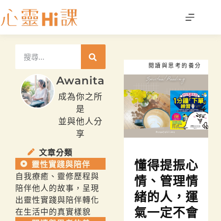
閱讀與思考的養分
Awanita
成為你之所
是
並與他人分
享
文章分類
懂得提振心
靈性實踐與陪伴
自我療癒、靈修歷程與
情、管理情
陪伴他人的故事，呈現
緒的人，運
出靈性實踐與陪伴轉化
氣一定不會
在生活中的真實樣貌