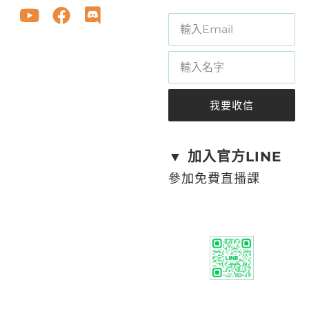
我要收信
A
l
t
▼ 加入官方LINE
e
參加免費直播課
r
n
a
t
i
v
e
: