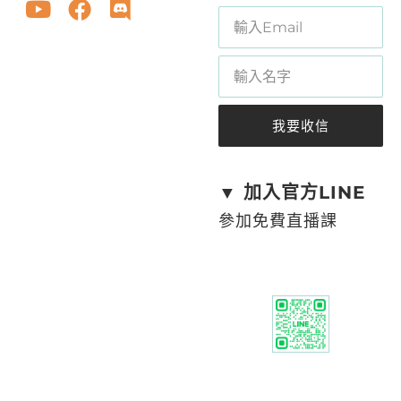
我要收信
A
l
t
▼ 加入官方LINE
e
參加免費直播課
r
n
a
t
i
v
e
: