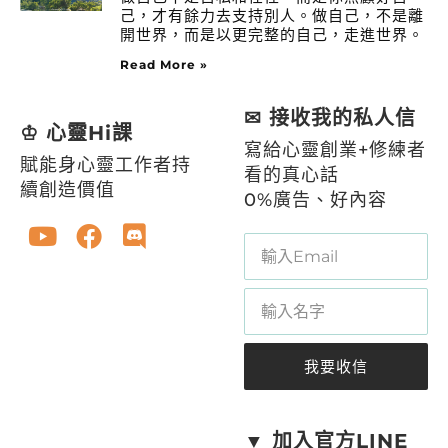
己，才有餘力去支持別人。做自己，不是離
開世界，而是以更完整的自己，走進世界。
Read More »
✉ 接收我的私人信
♔ 心靈Hi課
寫給心靈創業+修練者
賦能身心靈工作者持
看的真心話
續創造價值
0%廣告、好內容
我要收信
A
l
t
▼ 加入官方LINE