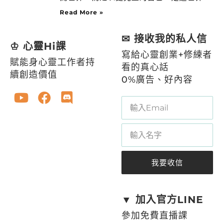
Read More »
✉ 接收我的私人信
♔ 心靈Hi課
寫給心靈創業+修練者
賦能身心靈工作者持
看的真心話
續創造價值
0%廣告、好內容
我要收信
A
l
t
▼ 加入官方LINE
e
參加免費直播課
r