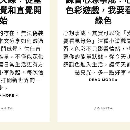
天線：從重
練習心想事成：
覺和直覺開
色彩遊戲，我要
始
綠色
的存在，無法偽裝
心想事成，其實可以從「
本文分享如何透過
要看見綠色」這種小遊戲
打開感覺、信任直
習。色彩不只影響情緒，
能量，不僅能深化
整你的能量狀態。從今天
讓日常生活更有方
請顏色進入生活，讓每天
小事做起，每次信
點亮光、多一點好事
是打開新世界的一
READ MORE »
步。
 MORE »
ANITA
AWANITA