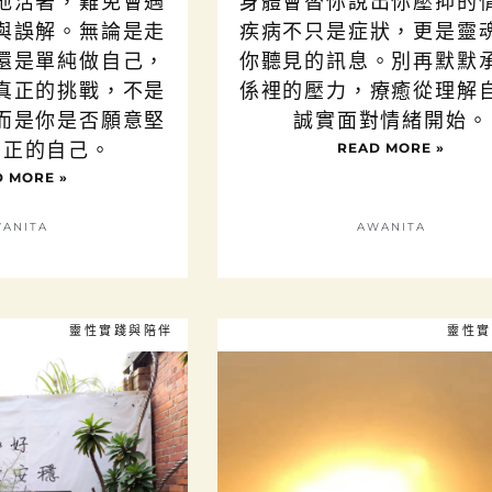
地活著，難免會遇
身體會替你說出你壓抑的
與誤解。無論是走
疾病不只是症狀，更是靈
還是單純做自己，
你聽見的訊息。別再默默
真正的挑戰，不是
係裡的壓力，療癒從理解
而是你是否願意堅
誠實面對情緒開始。
真正的自己。
READ MORE »
 MORE »
ANITA
AWANITA
靈性實踐與陪伴
靈性實