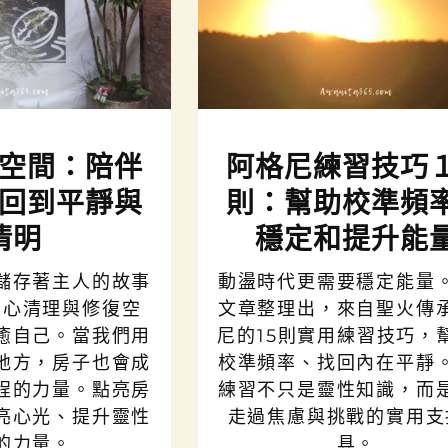
空間：陪伴
阿格尼練習技巧
回到平靜與
則：幫助校準頻
清明
穩定和提升能
儲存著主人的故事
動盪時代更需要穩定能量
用心清理與修復空
文章整理出，來自聖火傳
癒自己。當我們用
尼的15則實用練習技巧，
地方，房子也會成
校準頻率、找回內在平靜
程的力量。點亮房
練習不只是靈性知識，而
亮心光、提升靈性
走過焦慮與挑戰的實用支
的力量。
具。