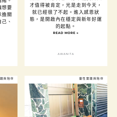
情緒。
才值得被肯定，光是走到今天，
魂想要
就已經很了不起。進入感恩狀
承擔關
態，是開啟內在穩定與新年好運
自己、
的起點。
READ MORE »
AWANITA
踐與陪伴
靈性實踐與陪伴