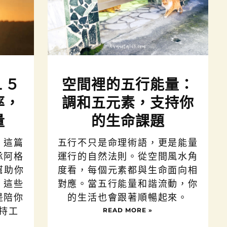
１５
空間裡的五行能量：
率，
調和五元素，支持你
量
的生命課題
。這篇
五行不只是命理術語，更是能量
承阿格
運行的自然法則。從空間風水角
幫助你
度看，每個元素都與生命面向相
。這些
對應。當五行能量和諧流動，你
是陪你
的生活也會跟著順暢起來。
持工
READ MORE »