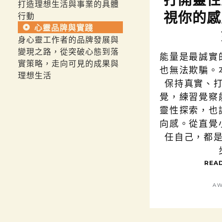
打開靈性
打造理想生活與事業的具體
視你的感
行動
心靈品牌與實踐
身心靈工作者的品牌發展與
變現之路，從突破心態到落
能量是最誠實
實策略，走向可見的成果與
也無法欺騙。
理想生活
保持真實、
覺，練習覺察
靈性探索，也
向感。從直覺
任自己，都
READ
AW