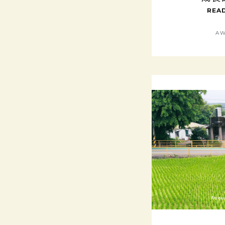
READ
AW