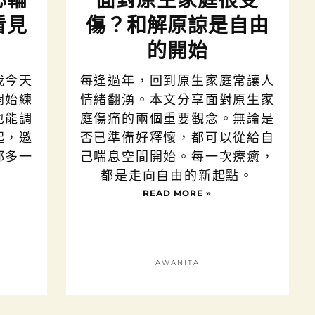
心輪
面對原生家庭很受
看見
傷？和解原諒是自由
的開始
我今天
每逢過年，回到原生家庭常讓人
開始練
情緒翻湧。本文分享面對原生家
也能調
庭傷痛的兩個重要觀念。無論是
起，邀
否已準備好釋懷，都可以從給自
都多一
己喘息空間開始。每一次療癒，
。
都是走向自由的新起點。
READ MORE »
AWANITA