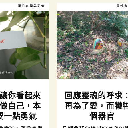
靈性實踐與陪伴
靈性實
讓你看起來
回應靈魂的呼求
做自己，本
再為了愛，而犧
要一點勇氣
個器官